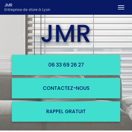
JMR
Togg
Entreprise de store à Lyon
navi
Aller
au
contenu
principal
06 33 69 26 27
CONTACTEZ-
NOUS
RAPPEL GRATUIT