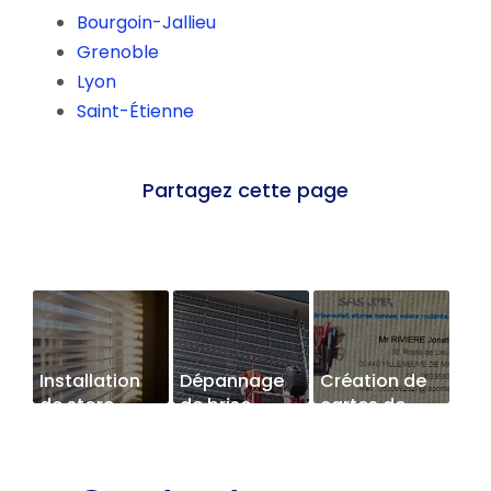
Bourgoin-Jallieu
Grenoble
Lyon
Saint-Étienne
Installation
Dépannage
Création de
de store
de brise-
cartes de
vénitien
soleil
visite
orientable
(BSO)