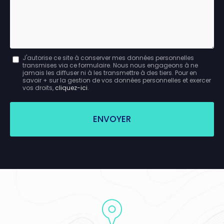
Message
J'autorise ce site à conserver mes données personnelles
transmises via ce formulaire. Nous nous engageons à ne
:
jamais les diffuser ni à les transmettre à des tiers. Pour en
savoir + sur la gestion de vos données personnelles et exercer
*
vos droits,
cliquez-ici
.
Acceptation
RGPD
ENVOYER
*