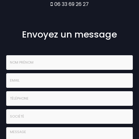
06 33 69 26 27
Envoyez un message
Nom
-
Prénom
Email
:
:
*
*
Tél.
:
*
Société
: